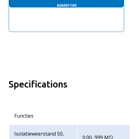
626001100
Specifications
Functies
Isolatieweerstand 50,
0.00...999 MΩ