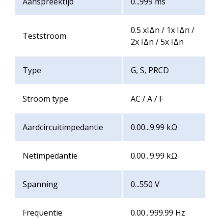
Aanspreektijd
0...999 ms
0.5 xIΔn / 1x IΔn /
Teststroom
2x IΔn / 5x IΔn
Type
G, S, PRCD
Stroom type
AC / A / F
Aardcircuitimpedantie
0.00...9.99 kΩ
Netimpedantie
0.00...9.99 kΩ
Spanning
0...550 V
Frequentie
0.00...999.99 Hz