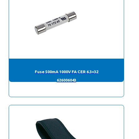
Fuse 500mA 1000V FA CER 6.3×32
626006043