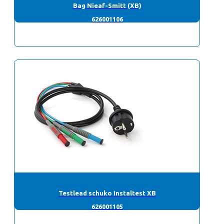
Bag Nieaf-Smitt (XB)
626001106
Testlead schuko Instaltest XB
626001105