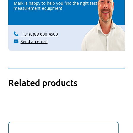
Mark is happy to help you find the right test &
measurement equipment
+31(0)88 600 4500
Send an email
Related products