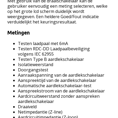
Met gebruik van de draaischakelaar kan de
gebruiker eenvoudig een meting selecteren, welke
op het grote lcd scherm duidelijk wordt
weergegeven. Een heldere Goed/Fout indicatie
verduidelijkt het keuringsresultaat.
Metingen
Testen laadpaal met 6mA
Testen RDC-DD Laadpaalbeveiliging
volgens IEC 62955
Testen Type B aardlekschakelaar
Isolatieweerstand
Doorgangstest
Aanraakspanning van de aardlekschakelaar
Aanspreektijd van de aardlekschakelaar
Automatische aardlekschakelaar-test
Aanspreekstroom van de aardlekschakelaar
Aardcircuitweerstand zonder aanspreken
aardlekschakelaar
Draaiveld
Netimpedantie (Z-line)
Aardcircuitimpedantie (Z-loop)