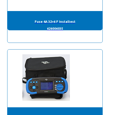
Fuse 4A 32×6 F Instaltest
626006035