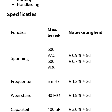
Handleiding
Specificaties
Max.
Functies
Nauwkeurigheid
bereik
600
VAC
± 0.9 % + 5d
Spanning
600
± 0.7 % + 2d
VDC
Frequentie
5 mHz
± 1.2 % + 2d
Weerstand
40 MΩ
± 1.5 % + 2d
Capaciteit
100 μF
± 3.0 % + 5d