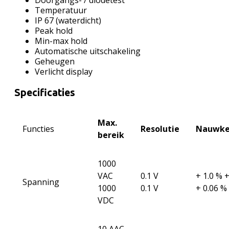
Doorgangs- / diodetest
Temperatuur
IP 67 (waterdicht)
Peak hold
Min-max hold
Automatische uitschakeling
Geheugen
Verlicht display
Specificaties
Max.
Functies
Resolutie
Nauwke
bereik
1000
VAC
0.1 V
+ 1.0 % 
Spanning
1000
0.1 V
+ 0.06 %
VDC