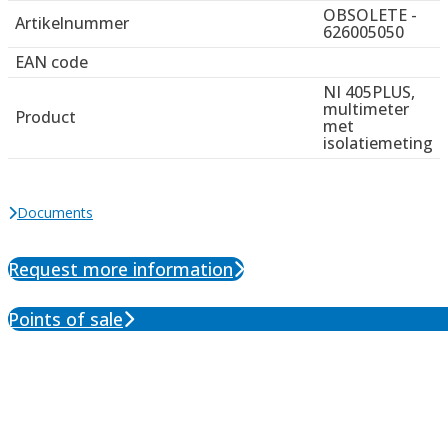
OBSOLETE -
Artikelnummer
626005050
EAN code
NI 405PLUS,
multimeter
Product
met
isolatiemeting
Documents
Request more information
Points of sale