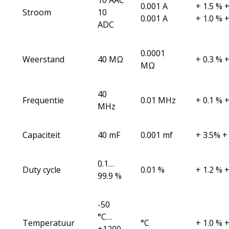
10 AAC
0.001 A
+ 1.5 % 
Stroom
10
0.001 A
+ 1.0 % 
ADC
0.0001
Weerstand
40 MΩ
+ 0.3 % 
MΩ
40
Frequentie
0.01 MHz
+ 0.1 % 
MHz
Capaciteit
40 mF
0.001 mf
+ 3.5% +
0.1…
Duty cycle
0.01 %
+ 1.2 % 
99.9 %
-50
°C…
Temperatuur
°C
+ 1.0 % +