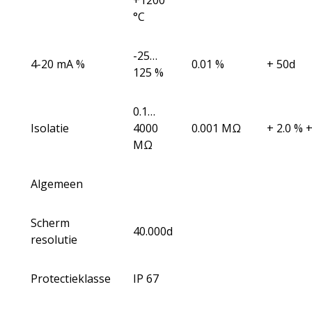
+1200
°C
-25…
4-20 mA %
0.01 %
+ 50d
125 %
0.1…
Isolatie
4000
0.001 MΩ
+ 2.0 % 
MΩ
Algemeen
Scherm
40.000d
resolutie
Protectieklasse
IP 67