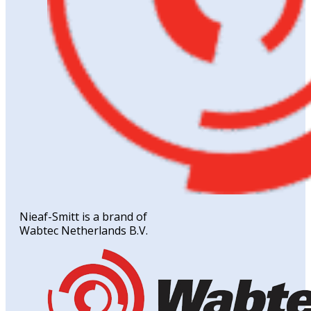
Nieaf-Smitt is a brand of
Wabtec Netherlands B.V.